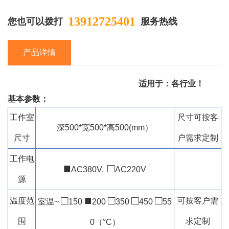
13912725401
您也可以拨打
服务热线
产品详情
适用于：各行业！
基本参数：
工作室
尺寸可按客
深500*宽500*高500(mm）
尺寸
户需求定制
工作电
■
□
AC380V,
AC220V
源
□
■
□
□
□
温度范
可按客户需
室温~
150
200
350
450
55
围
求定制
0（°C）