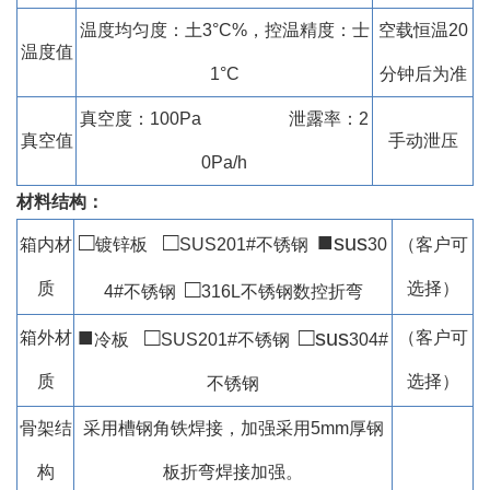
温度均匀度：土3°C%，控温精度：士
空载恒温20
温度值
1°C
分钟后为准
真空度：100Pa 泄露率：2
真空值
手动泄压
0Pa/h
材料结构：
□
□
■
sus
箱内材
镀锌板
SUS201#不锈钢
30
（客户可
□
质
选择）
4#不锈钢
316L
不锈钢数控折弯
■
□
□
sus
箱外材
（客户可
冷
板
SUS201#不锈钢
304#
质
选择）
不锈钢
骨架结
采用槽钢角铁焊接，加强采用5mm厚钢
构
板折弯焊接加强。