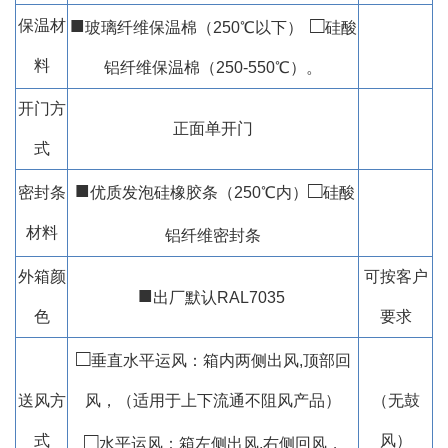
■
□
保温材
玻璃纤维保温棉（250℃以下）
硅酸
料
铝纤维保温棉（250-550℃）。
开门方
正面单开门
式
■
□
密封条
优质发泡硅橡胶条（250℃内）
硅酸
材料
铝纤维密封条
外箱颜
可按客户
■
出厂默认RAL7035
色
要求
□
垂直水平运风：箱内两侧出风,顶部回
送风方
风，（适用于上下流通不阻风产品）
（无鼓
□
式
风）
水平运风：箱左侧出风,右侧回风，