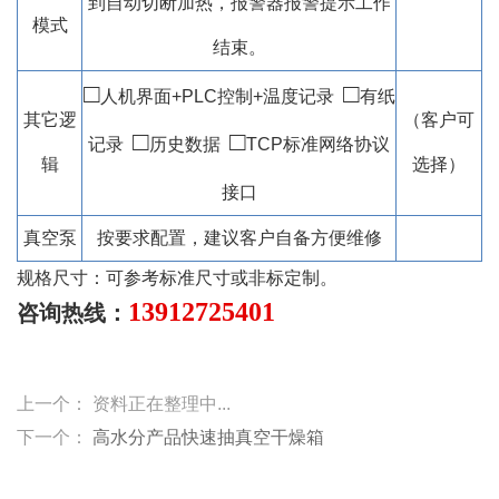
到自动切断加热，报警器报警提示工作
模式
结束。
□
□
人机界面+PLC控制+温度记录
有纸
其它逻
（客户可
□
□
记录
历史数据
TCP标准网络协议
辑
选择）
接口
真空泵
按要求配置，建议客户自备方便维修
规格尺寸：可参考标准尺寸或非标定制。
13912725401
咨询热线：
上一个： 资料正在整理中...
下一个：
高水分产品快速抽真空干燥箱