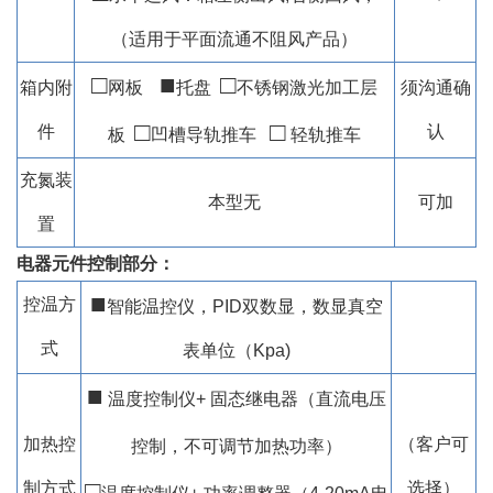
（适用于平面流通不阻风产品）
□
■
□
箱内附
网板
托盘
不锈钢激光加工层
须沟通确
□
□
件
认
板
凹槽导轨推车
轻轨推车
充氮装
本型无
可加
置
电器元件控制部分：
■
控温方
智能温控仪，PID双数显，数显真空
式
表单位（Kpa)
■
温度控制仪+ 固态继电器（直流电压
加热控
（客户可
控制，不可调节加热功率）
□
制方式
选择）