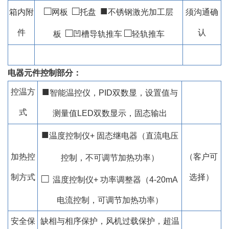
□
□
■
箱内附
网板
托盘
不锈钢激光加工层
须沟通确
□
□
件
认
板
凹槽导轨推车
轻轨推车
电器元件控制部分：
■
控温方
智能温控仪，PID双数显，设置值与
式
测量值LED双数显示，固态输出
■
温度控制仪+ 固态继电器（直流电压
加热控
（客户可
控制，不可调节加热功率）
□
制方式
选择）
温度控制仪+ 功率调整器（4-20mA
电流控制，可调节加热功率）
安全保
缺相与相序保护，风机过载保护，超温