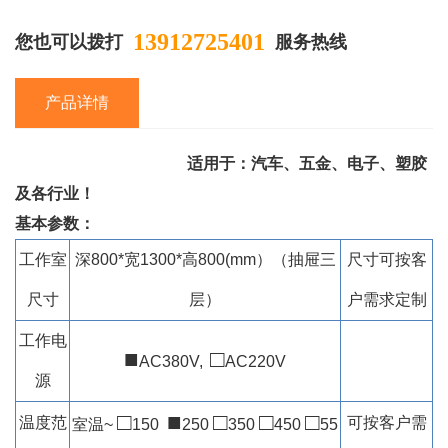
13912725401
您也可以拨打
服务热线
产品详情
适用于：汽车、五金、电子、塑胶
及各行业！
基本参数：
工作室
深800*宽1300*高800(mm）（抽屉三
尺寸可按客
尺寸
层）
户需求定制
工作电
■
□
AC380V,
AC220V
源
□
■
□
□
□
温度范
可按客户需
室温~
150
250
350
450
55