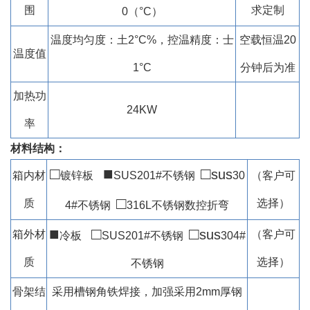
围
求定制
0（°C）
温度均匀度：土2°C%，控温精度：士
空载恒温20
温度值
1°C
分钟后为准
加热功
24KW
率
材料结构：
□
■
□
sus
箱内材
镀锌板
SUS201#不锈钢
30
（客户可
□
质
选择）
4#不锈钢
316L
不锈钢数控折弯
■
□
□
sus
箱外材
（客户可
冷
板
SUS201#不锈钢
304#
质
选择）
不锈钢
骨架结
采用槽钢角铁焊接，加强采用2mm厚钢