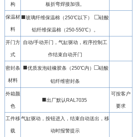
构
板折弯焊接加强。
■
□
保温材
玻璃纤维保温棉（250℃以下）
硅酸
料
铝纤维保温棉（250-550℃）。
开门方
自动/手动开门，气缸驱动，程序控制工
式
作结束自动开门
■
□
密封条
优质发泡硅橡胶条（250℃内）
硅酸
材料
铝纤维密封条
外箱颜
可按客户
■
出厂默认RAL7035
色
要求
工件移
气缸驱动，按钮进入，结束自动送出，移
载
动时报警提示