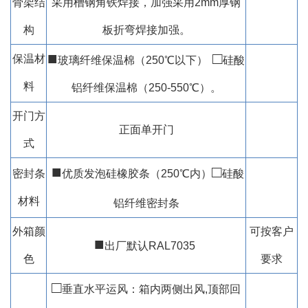
骨架结
采用槽钢角铁焊接，加强采用2mm厚钢
构
板折弯焊接加强。
■
□
保温材
玻璃纤维保温棉（250℃以下）
硅酸
料
铝纤维保温棉（250-550℃）。
开门方
正面单开门
式
■
□
密封条
优质发泡硅橡胶条（250℃内）
硅酸
材料
铝纤维密封条
外箱颜
可按客户
■
出厂默认RAL7035
色
要求
□
垂直水平运风：箱内两侧出风,顶部回