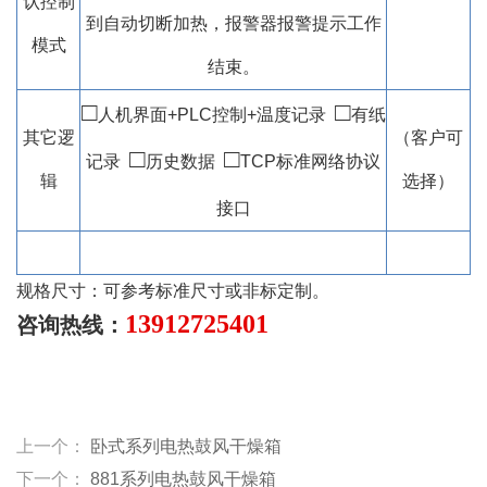
认控制
到自动切断加热，报警器报警提示工作
模式
结束。
□
□
人机界面+PLC控制+温度记录
有纸
其它逻
（客户可
□
□
记录
历史数据
TCP标准网络协议
辑
选择）
接口
规格尺寸：可参考标准尺寸或非标定制。
13912725401
咨询热线：
上一个：
卧式系列电热鼓风干燥箱
下一个：
881系列电热鼓风干燥箱