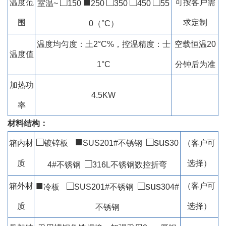
□
■
□
□
□
温度范
可按客户需
室温~
150
250
350
450
55
围
求定制
0（°C）
温度均匀度：土2°C%，控温精度：士
空载恒温20
温度值
1°C
分钟后为准
加热功
4.5KW
率
材料结构：
□
■
□
sus
箱内材
镀锌板
SUS201#
不锈钢
30
（客户可
□
质
选择）
4#
不锈钢
316L
不锈钢数控折弯
■
□
□
sus
箱外材
（客户可
冷
板
SUS201#不锈钢
304#
质
选择）
不锈钢