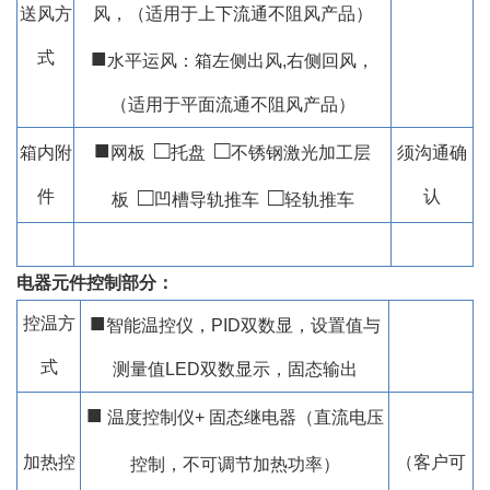
送风方
风，（适用于上下流通不阻风产品）
■
式
水平运风：箱左侧出风,右侧回风，
（适用于平面流通不阻风产品）
■
□
□
箱内附
网板
托盘
不锈钢激光加工层
须沟通确
□
□
件
认
板
凹槽导轨推车
轻轨推车
电器元件控制部分：
■
控温方
智能温控仪，PID双数显，设置值与
式
测量值LED双数显示，固态输出
■
温度控制仪+ 固态继电器（直流电压
加热控
（客户可
控制，不可调节加热功率）