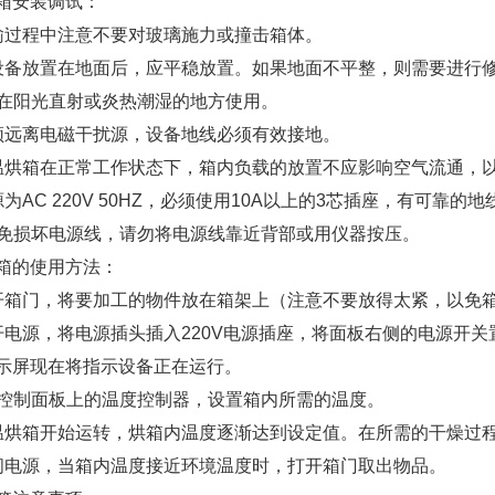
箱安装调试：
输过程中注意不要对玻璃施力或撞击箱体。
设备放置在地面后，应平稳放置。如果地面不平整，则需要进行
请勿在阳光直射或炎热潮湿的地方使用。
须远离电磁干扰源，设备地线必须有效接地。
温烘箱在正常工作状态下，箱内负载的放置不应影响空气流通，
源为AC 220V 50HZ，必须使用10A以上的3芯插座，有可靠
为避免损坏电源线，请勿将电源线靠近背部或用仪器按压。
箱的使用方法：
开箱门，将要加工的物件放在箱架上（注意不要放得太紧，以免
开电源，将电源插头插入220V电源插座，将面板右侧的电源开关置
示屏现在将指示设备正在运行。
操作控制面板上的温度控制器，设置箱内所需的温度。
温烘箱开始运转，烘箱内温度逐渐达到设定值。在所需的干燥过
闭电源，当箱内温度接近环境温度时，打开箱门取出物品。