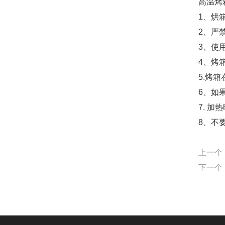
高温烤
1、烘
2、严
3、使
4、烤
5.烤
6、如
7. 
8、不
上一个
下一个