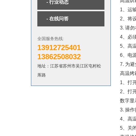
高温烘
- 行业动态
1、运
- 在线问答
2、将
3. 
4、必
全国服务热线:
13912725401
5、高
13862508032
6、电
7. 
地址：江苏省苏州市吴江区屯村松
高温烤
厍路
1、打
2、打
数字显
3. 
4、高
5、关