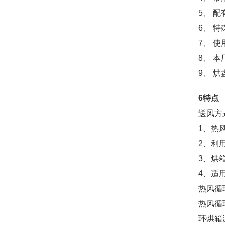
5、 配
6、 
7、 
8、 
9、 烘
6特点
送风方
1、热
2、利
3、烘
4、适
热风循
热风循
环烘箱温