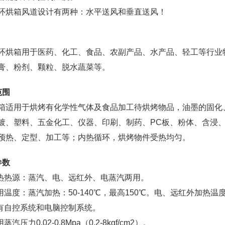
环烘箱风道设计有两种：水平送风和垂直送风！
环烘箱用于医药、化工、食品、农副产品、水产品、轻工等行业
膏、粉剂、颗粒、脱水蔬菜等。
范围
箱适用于烘烤有化学性气体及食品加工待烘烤物品，油墨的固化
镀、塑料、五金化工、仪器、印刷、制药、PC板、粉体、含浸
预热、定型、加工等；内热循环，烘烤物件受热均匀。
参数
加热热源：蒸汽、电、远红外、电蒸汽两用。
用温度：蒸汽加热：50-140℃，最高150℃。电、远红外加热温度5
备有自控系统和电脑控制系统。
蒸汽压力0.02-0.8Mpa（0.2-8kgf/cm2）。