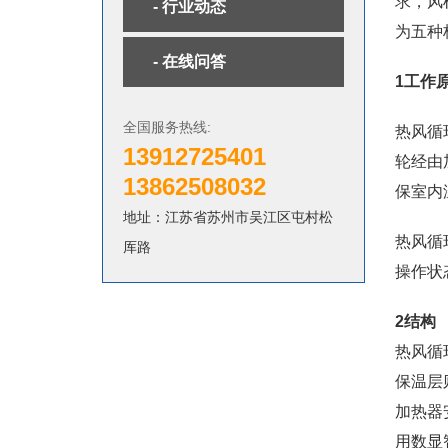
求，风
- 行业动态
为五种
- 在线问答
1工作
全国服务热线:
热风循
13912725401
轮经由
13862508032
保室内
地址：江苏省苏州市吴江区屯村松
热风循
厍路
操作状
2结构
热风循
保温层
加热器
用数显