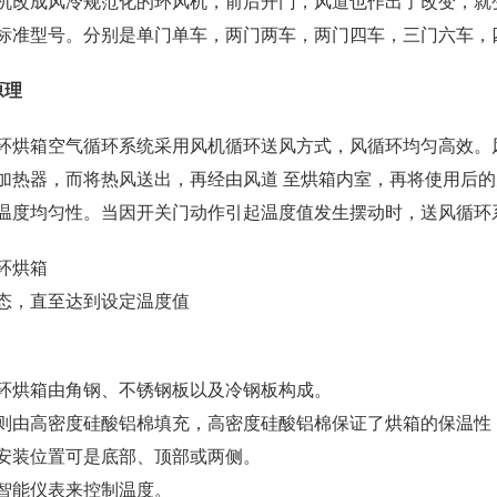
机改成风冷规范化的环风机，前后开门，风道也作出了改变，就
标准型号。分别是单门单车，两门两车，两门四车，三门六车，
原理
环烘箱空气循环系统采用风机循环送风方式，风循环均匀高效。
加热器，而将热风送出，再经由风道 至烘箱内室，再将使用后
温度均匀性。当因开关门动作引起温度值发生摆动时，送风循环
环烘箱
态，直至达到设定温度值
环烘箱由角钢、不锈钢板以及冷钢板构成。
则由高密度硅酸铝棉填充，高密度硅酸铝棉保证了烘箱的保温性
安装位置可是底部、顶部或两侧。
智能仪表来控制温度。